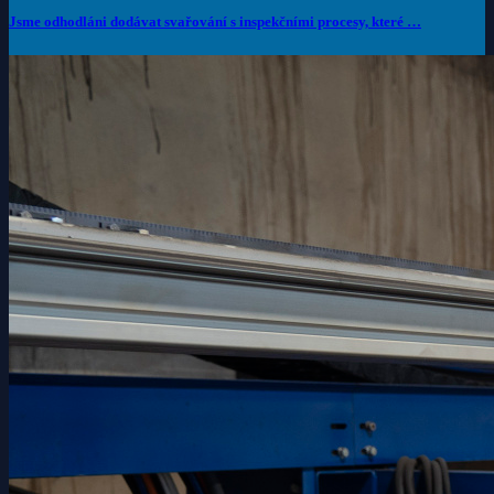
Jsme odhodláni dodávat svařování s inspekčními procesy, které …