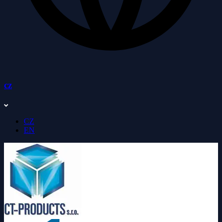
cz
CZ
EN