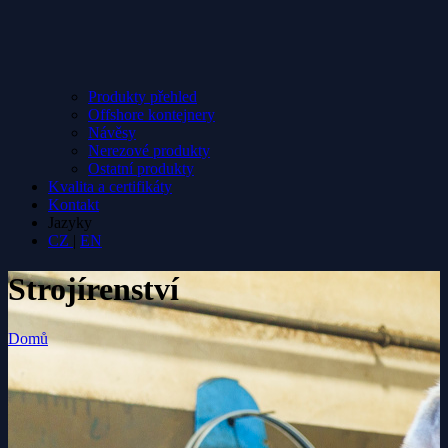
Produkty přehled
Offshore kontejnery
Návěsy
Nerezové produkty
Ostatní produkty
Kvalita a certifikáty
Kontakt
Jazyky
CZ
|
EN
Strojírenství
Domů