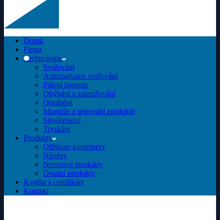
Domů
Firma
Technologie
Svařování
Automatizace svařování
Pálení laserem
Ohýbání a zakružování
Obrábění
Montáže a testování produktů
Strojírenství
Tryskání
Produkty
Offshore kontejnery
Návěsy
Nerezové produkty
Ostatní produkty
Kvalita a certifikáty
Kontakt